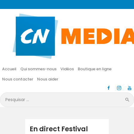
CN MÉDIA
Une vie nouvelle en JESUS !
Accueil
Qui sommes-nous
Accueil
Qui sommes-nous
Vidéos
Boutique en ligne
Vidéos
Nous contacter
Nous aider
Boutique en ligne
Pesquisar
por:
Nous contacter
Nous aider
En direct Festival