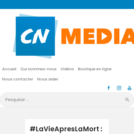
CN MÉDIA
Une vie nouvelle en JESUS !
Accueil
Qui sommes-nous
Accueil
Qui sommes-nous
Vidéos
Boutique en ligne
Vidéos
Nous contacter
Nous aider
Boutique en ligne
Pesquisar
por:
Nous contacter
Nous aider
#LaVieApresLaMort :