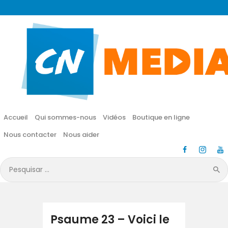
CN MÉDIA
Une vie nouvelle en JESUS !
Accueil
Qui sommes-nous
Accueil
Qui sommes-nous
Vidéos
Boutique en ligne
Vidéos
Nous contacter
Nous aider
Boutique en ligne
Pesquisar
por:
Nous contacter
Nous aider
Psaume 23 – Voici le