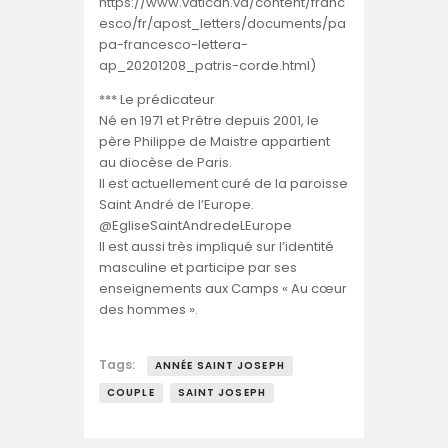
https://www.vatican.va/content/franc
esco/fr/apost_letters/documents/pa
pa-francesco-lettera-
ap_20201208_patris-corde.html)
*** Le prédicateur
Né en 1971 et Prêtre depuis 2001, le
père Philippe de Maistre appartient
au diocèse de Paris.
Il est actuellement curé de la paroisse
Saint André de l’Europe.
@EgliseSaintAndredeLEurope
Il est aussi très impliqué sur l’identité
masculine et participe par ses
enseignements aux Camps « Au cœur
des hommes ».
Tags:
ANNÉE SAINT JOSEPH
COUPLE
SAINT JOSEPH