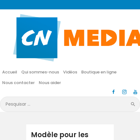
CN MÉDIA
Une vie nouvelle en JESUS !
Accueil
Qui sommes-nous
Accueil
Qui sommes-nous
Vidéos
Boutique en ligne
Vidéos
Nous contacter
Nous aider
Boutique en ligne
Pesquisar
por:
Nous contacter
Nous aider
Modèle pour les