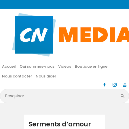
CN MÉDIA
Une vie nouvelle en JESUS !
Accueil
Qui sommes-nous
Accueil
Qui sommes-nous
Vidéos
Boutique en ligne
Vidéos
Nous contacter
Nous aider
Boutique en ligne
Pesquisar
por:
Nous contacter
Nous aider
Serments d’amour