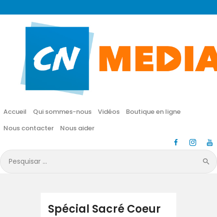
CN MÉDIA
Une vie nouvelle en JESUS !
Accueil
Qui sommes-nous
Accueil
Qui sommes-nous
Vidéos
Boutique en ligne
Vidéos
Nous contacter
Nous aider
Boutique en ligne
Pesquisar
por:
Nous contacter
Nous aider
Spécial Sacré Coeur