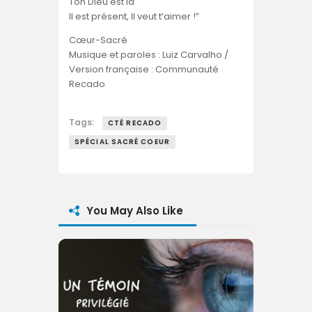
Ton Dieu est là
Il est présent, Il veut t’aimer !”
Cœur-Sacré
Musique et paroles : Luiz Carvalho /
Version française : Communauté
Recado
Tags:
CTÉ RECADO
SPÉCIAL SACRÉ COEUR
You May Also Like