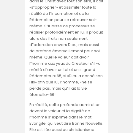
dans le Christ avec tout son être, il doit
«s”approprier» et assimiler toute la
réalité de l”Incarnation et de la
Rédemption pour se retrouver soi-
même. S”il laisse ce processus se
réaliser profondément en lui, il produit
alors des fruits non seulement
d”adoration envers Dieu, mais aussi
de profond émerveillement pour soi-
même. Quelle valeur doit avoir
l”homme aux yeux du Créateur s”il «a
mérité d”avoir un tel et un si grand
Rédempteur» 65, si «Dieu a donné son
Fils» afin que lui, l”homme, «ne se
perde pas, mais qu”il ait la vie
éternelle» 66!
En réalité, cette profonde admiration
devant la valeur et la dignité de
l”homme s”exprime dans le mot
Evangile, qui veut dire Bonne Nouvelle.
Elle est liée aussi au christianisme.