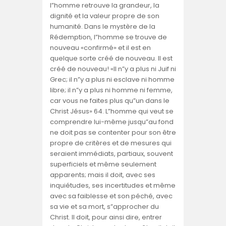
l”homme retrouve la grandeur, la
dignité et la valeur propre de son
humanité.
Dans le mystère de la
Rédemption, l”homme se trouve de
nouveau «confirmé» et il est en
quelque sorte créé de nouveau. Il est
créé de nouveau! «Il n”y a plus ni Juif ni
Grec; il n”y a plus ni esclave ni homme
libre; il n”y a plus ni homme ni femme,
car vous ne faites plus qu”un dans le
Christ Jésus» 64. L”homme qui veut se
comprendre lui-même jusqu”au fond
ne doit pas se contenter pour son être
propre de critères et de mesures qui
seraient immédiats, partiaux, souvent
superficiels et même seulement
apparents; mais il doit, avec ses
inquiétudes, ses incertitudes et même
avec sa faiblesse et son péché, avec
sa vie et sa mort, s”approcher du
Christ. Il doit, pour ainsi dire, entrer