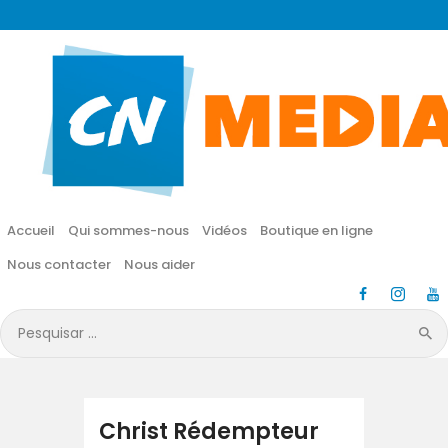
CN MÉDIA
Une vie nouvelle en JESUS !
Accueil
Qui sommes-nous
Accueil
Qui sommes-nous
Vidéos
Boutique en ligne
Vidéos
Nous contacter
Nous aider
Boutique en ligne
Pesquisar
por:
Nous contacter
Nous aider
Christ Rédempteur