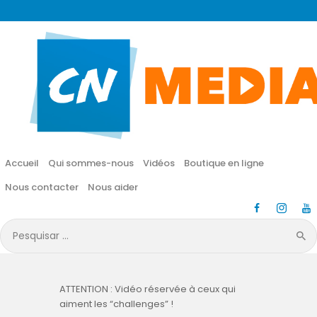
CN MÉDIA
Une vie nouvelle en JESUS !
Accueil
Qui sommes-nous
Accueil
Qui sommes-nous
Vidéos
Boutique en ligne
Vidéos
Nous contacter
Nous aider
Boutique en ligne
Pesquisar
por:
Nous contacter
ATTENTION : Vidéo réservée à ceux qui
Nous aider
aiment les “challenges” !