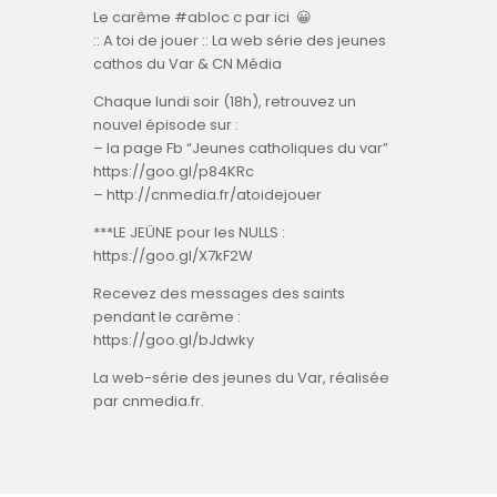
Le carême #abloc c par ici 😀
:: A toi de jouer :: La web série des jeunes
cathos du Var & CN Média
Chaque lundi soir (18h), retrouvez un
nouvel épisode sur :
– la page Fb “Jeunes catholiques du var”
https://goo.gl/p84KRc
– http://cnmedia.fr/atoidejouer
***LE JEÜNE pour les NULLS :
https://goo.gl/X7kF2W
Recevez des messages des saints
pendant le carême :
https://goo.gl/bJdwky
La web-série des jeunes du Var, réalisée
par cnmedia.fr.