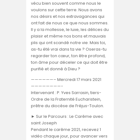
vécu bien souvent comme nous le
voulons sur cette terre. Nous avons
nos désirs et nos extravagances qui
ont fait de nous ce que nous sommes.
Il y a la mollesse, le luxe, les délices du
plaisir et même nos bons et mauvais
plis qui ont scandé notre vie. Mais toi,
as-tu été vrai dans ta vie ? Oseras-tu
regarder ton cœur, ton être profond,
ton âme pour déceler ce qui doit être
purifié et donné à Dieu ?
——————– Mercredi 17 mars 2021
————————-
Intervenant : P. Yves Sarrasin, tiers-
Ordre de la Fraternité Eucharistein,
prêtre du diocèse de Fréjus-Toulon.
► Sur le Parcours : Le Carême avec
saint Joseph
Pendant le carême 2021, recevez 1
vidéo chaque jour, pour avancer vers