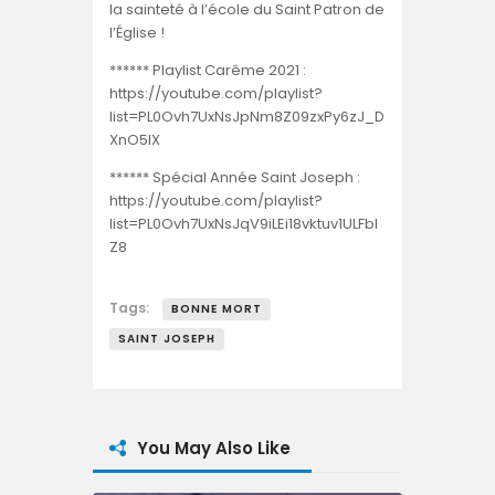
la sainteté à l’école du Saint Patron de
l’Église !
****** Playlist Carême 2021 :
https://youtube.com/playlist?
list=PL0Ovh7UxNsJpNm8Z09zxPy6zJ_D
XnO5IX
****** Spécial Année Saint Joseph :
https://youtube.com/playlist?
list=PL0Ovh7UxNsJqV9iLEi18vktuv1ULFbI
Z8
Tags:
BONNE MORT
SAINT JOSEPH
You May Also Like