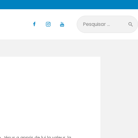
Pesquisar
por:
Jésus a appris de lui la valeur, la