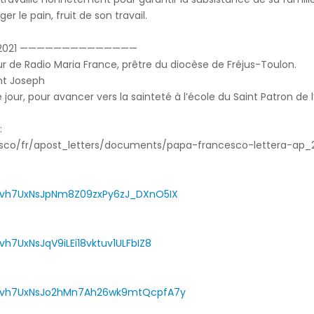
er le pain, fruit de son travail.
 2021 ——————————————
ur de Radio Maria France, prêtre du diocèse de Fréjus-Toulon.
nt Joseph
our, pour avancer vers la sainteté à l’école du Saint Patron de l’
:
esco/fr/apost_letters/documents/papa-francesco-lettera-ap_
L0Ovh7UxNsJpNm8Z09zxPy6zJ_DXnO5IX
vh7UxNsJqV9iLEi18vktuv1ULFbIZ8
PL0Ovh7UxNsJo2hMn7Ah26wk9mtQcpfA7y