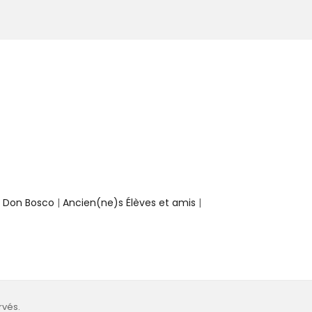
e Don Bosco
|
Ancien(ne)s Élèves et amis
|
rvés.