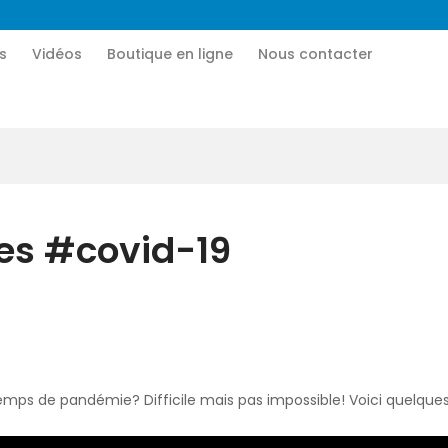
Accueil
s
Vidéos
Boutique en ligne
Nous contacter
CN MÉDIA
Qui sommes-nous
Une vie nouvelle en JESUS !
Vidéos
Boutique en ligne
ues #covid-19
Nous contacter
Nous aider
temps de pandémie? Difficile mais pas impossible! Voici quelques