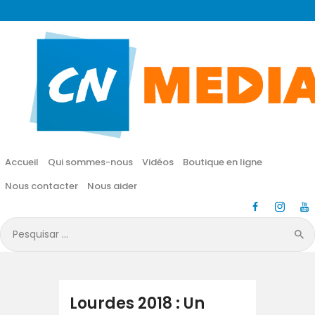
CN MÉDIA
Une vie nouvelle en JESUS !
Accueil
Qui sommes-nous
Accueil
Qui sommes-nous
Vidéos
Boutique en ligne
Vidéos
Nous contacter
Nous aider
Boutique en ligne
Pesquisar
por:
Nous contacter
Nous aider
Lourdes 2018 : Un