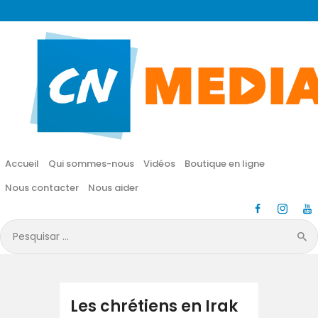
CN MÉDIA
Une vie nouvelle en JESUS !
Accueil
Qui sommes-nous
Accueil
Qui sommes-nous
Vidéos
Boutique en ligne
Vidéos
Nous contacter
Nous aider
Boutique en ligne
Pesquisar
por:
Nous contacter
Nous aider
Les chrétiens en Irak