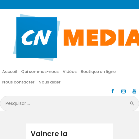
CN MÉDIA
Une vie nouvelle en JESUS !
Accueil
Qui sommes-nous
Accueil
Qui sommes-nous
Vidéos
Boutique en ligne
Vidéos
Nous contacter
Nous aider
Boutique en ligne
Pesquisar
por:
Nous contacter
Nous aider
Vaincre la