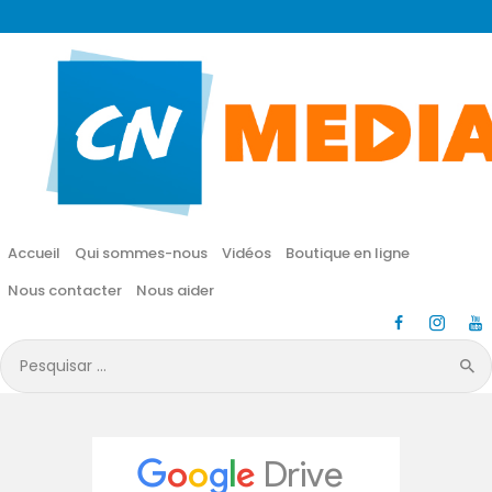
CN MÉDIA
Une vie nouvelle en JESUS !
Accueil
Qui sommes-nous
Accueil
Qui sommes-nous
Vidéos
Boutique en ligne
Vidéos
Nous contacter
Nous aider
Boutique en ligne
Pesquisar
por:
Nous contacter
Nous aider