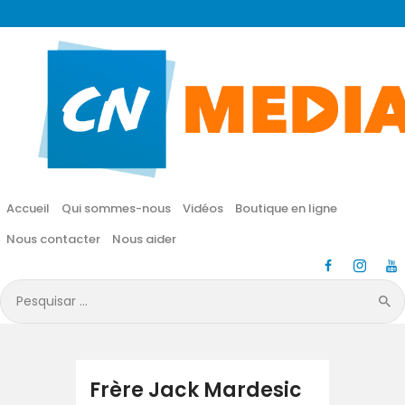
CN MÉDIA
Une vie nouvelle en JESUS !
Accueil
Qui sommes-nous
Accueil
Qui sommes-nous
Vidéos
Boutique en ligne
Vidéos
Nous contacter
Nous aider
Boutique en ligne
Pesquisar
por:
Nous contacter
Nous aider
Frère Jack Mardesic