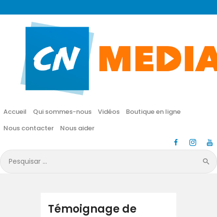
CN MÉDIA
Une vie nouvelle en JESUS !
Accueil
Qui sommes-nous
Accueil
Qui sommes-nous
Vidéos
Boutique en ligne
Vidéos
Nous contacter
Nous aider
Boutique en ligne
Pesquisar
por:
Nous contacter
Nous aider
Témoignage de