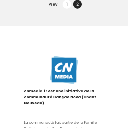
de
Prev
PAGE
1
PAGE
2
artigos
cnmedia.fr est une initiative de la
communauté Canção Nova (Chant
Nouveau).
La communauté fait partie de la Famille