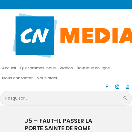
CN MÉDIA
Une vie nouvelle en JESUS !
Accueil
Qui sommes-nous
Accueil
Qui sommes-nous
Vidéos
Boutique en ligne
Vidéos
Nous contacter
Nous aider
Boutique en ligne
Pesquisar
por:
Nous contacter
J5 – FAUT-IL PASSER LA
Nous aider
PORTE SAINTE DE ROME