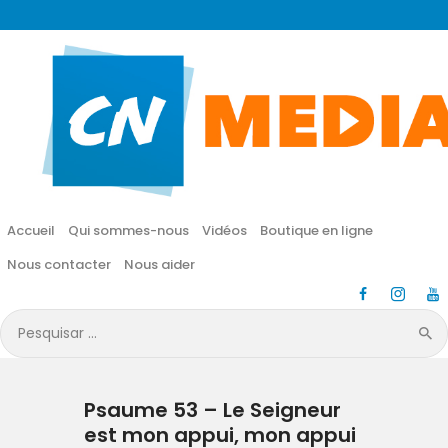
CN MÉDIA
Une vie nouvelle en JESUS !
Accueil
Qui sommes-nous
Accueil
Qui sommes-nous
Vidéos
Boutique en ligne
Vidéos
Nous contacter
Nous aider
Boutique en ligne
Pesquisar
por:
Nous contacter
Psaume 53 – Le Seigneur
Nous aider
est mon appui, mon appui