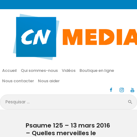
CN MÉDIA
Une vie nouvelle en JESUS !
Accueil
Qui sommes-nous
Accueil
Qui sommes-nous
Vidéos
Boutique en ligne
Vidéos
Nous contacter
Nous aider
Boutique en ligne
Pesquisar
por:
Nous contacter
Psaume 125 – 13 mars 2016
Nous aider
– Quelles merveilles le