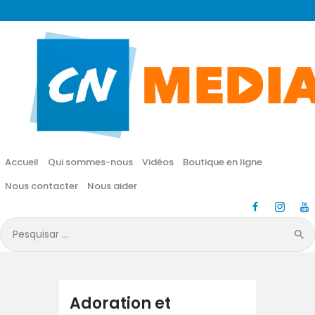
CN MÉDIA
Une vie nouvelle en JESUS !
Accueil
Qui sommes-nous
Accueil
Qui sommes-nous
Vidéos
Boutique en ligne
Vidéos
Nous contacter
Nous aider
Boutique en ligne
Pesquisar
por:
Nous contacter
Nous aider
Adoration et