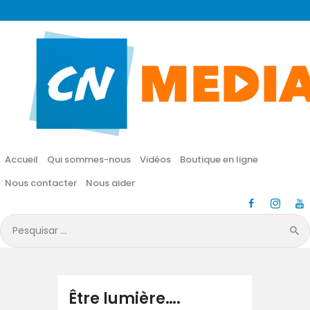
CN MÉDIA
Une vie nouvelle en JESUS !
Accueil
Qui sommes-nous
Accueil
Qui sommes-nous
Vidéos
Boutique en ligne
Vidéos
Nous contacter
Nous aider
Boutique en ligne
Pesquisar
por:
Nous contacter
Nous aider
Être lumière….