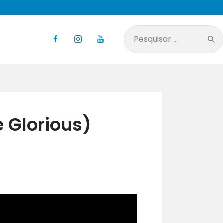
Pesquisar
por:
e Glorious)