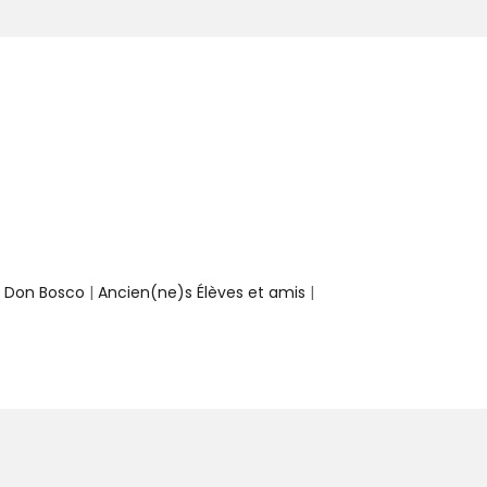
e Don Bosco
|
Ancien(ne)s Élèves et amis
|
rvés.