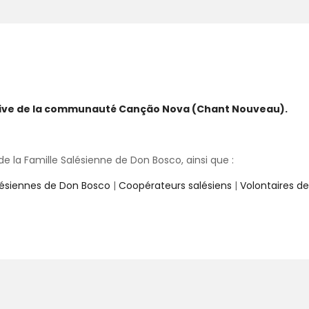
ative de la communauté Canção Nova (Chant Nouveau).
 la Famille Salésienne de Don Bosco, ainsi que :
lésiennes de Don Bosco
|
Coopérateurs salésiens
|
Volontaires d
right © 2026 by Association Chant Nouveau Europe. Tous droits rése