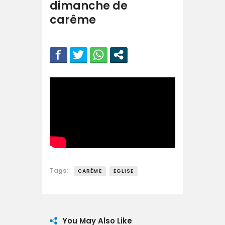
dimanche de
carême
Tags:
CARÊME
EGLISE
You May Also Like