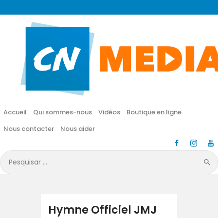
CN MÉDIA
Une vie nouvelle en JESUS !
Accueil
Qui sommes-nous
Accueil
Qui sommes-nous
Vidéos
Boutique en ligne
Vidéos
Nous contacter
Nous aider
Boutique en ligne
Pesquisar
por:
Nous contacter
Nous aider
Hymne Officiel JMJ