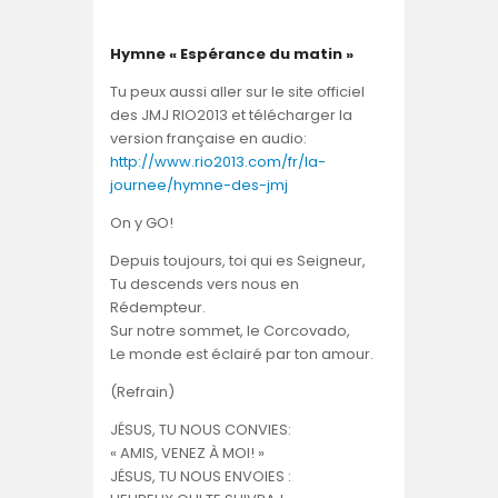
Hymne « Espérance du matin »
Tu peux aussi aller sur le site officiel
des JMJ RIO2013 et télécharger la
version française en audio:
http://www.rio2013.com/fr/la-
journee/hymne-des-jmj
On y GO!
Depuis toujours, toi qui es Seigneur,
Tu descends vers nous en
Rédempteur.
Sur notre sommet, le Corcovado,
Le monde est éclairé par ton amour.
(Refrain)
JÉSUS, TU NOUS CONVIES:
« AMIS, VENEZ À MOI! »
JÉSUS, TU NOUS ENVOIES :