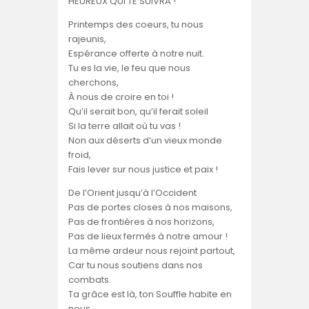
HEUREUX QUI TE SUIVRA !
Printemps des coeurs, tu nous
rajeunis,
Espérance offerte à notre nuit.
Tu es la vie, le feu que nous
cherchons,
À nous de croire en toi !
Qu’il serait bon, qu’il ferait soleil
Si la terre allait où tu vas !
Non aux déserts d’un vieux monde
froid,
Fais lever sur nous justice et paix !
De l’Orient jusqu’à l’Occident
Pas de portes closes à nos maisons,
Pas de frontières à nos horizons,
Pas de lieux fermés à notre amour !
La même ardeur nous rejoint partout,
Car tu nous soutiens dans nos
combats.
Ta grâce est là, ton Souffle habite en
nous,