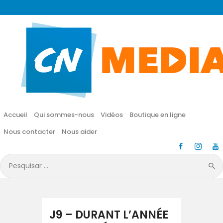
CN MÉDIA
Une vie nouvelle en JESUS !
Accueil
Qui sommes-nous
Accueil
Qui sommes-nous
Vidéos
Boutique en ligne
Vidéos
Nous contacter
Nous aider
Boutique en ligne
Pesquisar
por:
Nous contacter
Nous aider
J9 – DURANT L’ANNÉE