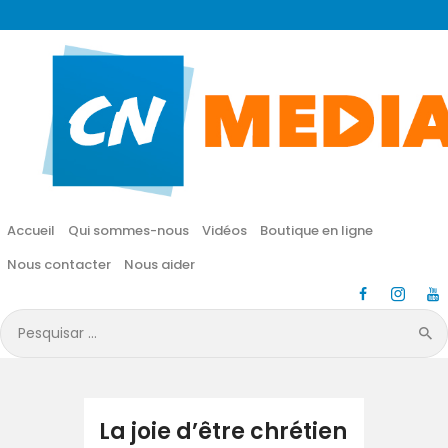
CN MÉDIA
Une vie nouvelle en JESUS !
Accueil
Qui sommes-nous
Accueil
Qui sommes-nous
Vidéos
Boutique en ligne
Vidéos
Nous contacter
Nous aider
Boutique en ligne
Pesquisar
por:
Nous contacter
Nous aider
La joie d’être chrétien