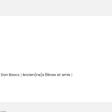
e Don Bosco
|
Ancien(ne)s Élèves et amis
|
rvés.