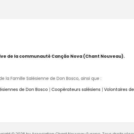
ative de la communauté Canção Nova (Chant Nouveau).
 la Famille Salésienne de Don Bosco, ainsi que :
lésiennes de Don Bosco
|
Coopérateurs salésiens
|
Volontaires d
right © 2026 by Association Chant Nouveau Europe. Tous droits rése