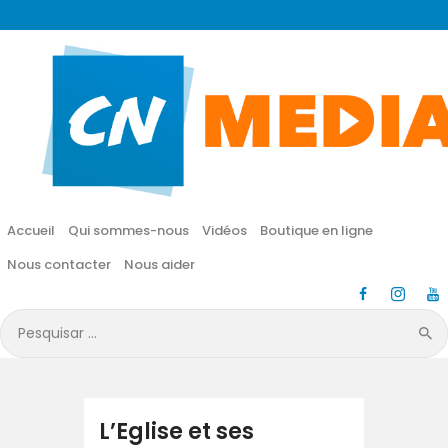
CN MÉDIA
Une vie nouvelle en JESUS !
Accueil
Qui sommes-nous
Accueil
Qui sommes-nous
Vidéos
Boutique en ligne
Vidéos
Nous contacter
Nous aider
Boutique en ligne
Pesquisar
por:
Nous contacter
Nous aider
L’Eglise et ses