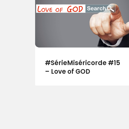
#SérieMiséricorde #15
– Love of GOD