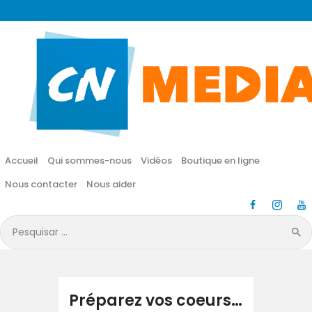
CN MÉDIA
Une vie nouvelle en JESUS !
Accueil
Qui sommes-nous
Accueil
Qui sommes-nous
Vidéos
Boutique en ligne
Vidéos
Nous contacter
Nous aider
Boutique en ligne
Pesquisar
por:
Nous contacter
Nous aider
Préparez vos coeurs…