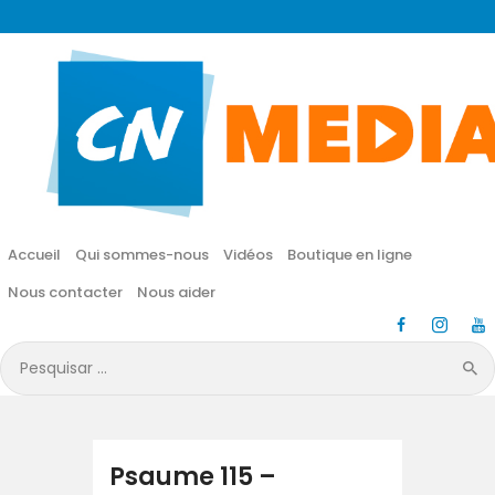
CN MÉDIA
Une vie nouvelle en JESUS !
Accueil
Qui sommes-nous
Accueil
Qui sommes-nous
Vidéos
Boutique en ligne
Vidéos
Nous contacter
Nous aider
Boutique en ligne
Pesquisar
por:
Nous contacter
Nous aider
Psaume 115 –