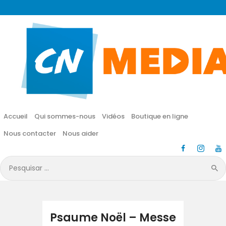
CN MÉDIA
Une vie nouvelle en JESUS !
Accueil
Qui sommes-nous
Accueil
Qui sommes-nous
Vidéos
Boutique en ligne
Vidéos
Nous contacter
Nous aider
Boutique en ligne
Pesquisar
por:
Nous contacter
Nous aider
Psaume Noël – Messe