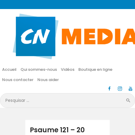
CN MÉDIA
Une vie nouvelle en JESUS !
Accueil
Qui sommes-nous
Accueil
Qui sommes-nous
Vidéos
Boutique en ligne
Vidéos
Nous contacter
Nous aider
Boutique en ligne
Pesquisar
por:
Nous contacter
Nous aider
Psaume 121 – 20