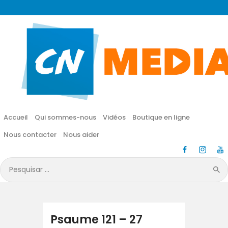
CN MÉDIA
Une vie nouvelle en JESUS !
Accueil
Qui sommes-nous
Accueil
Qui sommes-nous
Vidéos
Boutique en ligne
Vidéos
Nous contacter
Nous aider
Boutique en ligne
Pesquisar
por:
Nous contacter
Nous aider
Psaume 121 – 27