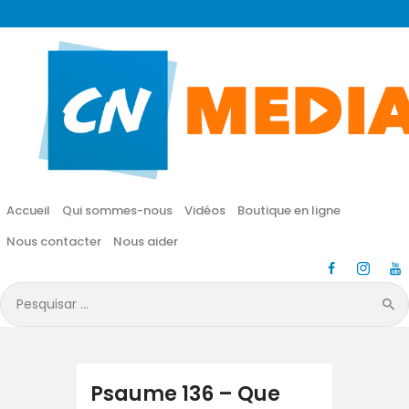
CN MÉDIA
Une vie nouvelle en JESUS !
Accueil
Qui sommes-nous
Accueil
Qui sommes-nous
Vidéos
Boutique en ligne
Vidéos
Nous contacter
Nous aider
Boutique en ligne
Pesquisar
por:
Nous contacter
Nous aider
Psaume 136 – Que