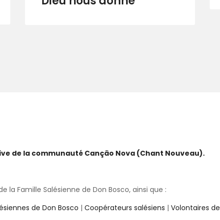
Dieu nous donne
ative de la communauté Canção Nova (Chant Nouveau).
 la Famille Salésienne de Don Bosco, ainsi que :
lésiennes de Don Bosco
|
Coopérateurs salésiens
|
Volontaires d