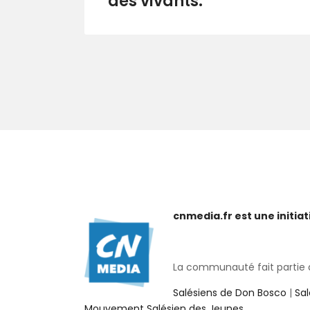
des vivants.
cnmedia.fr est une initi
La communauté fait partie de
Salésiens de Don Bosco
|
Sa
Mouvement Salésien des Jeunes