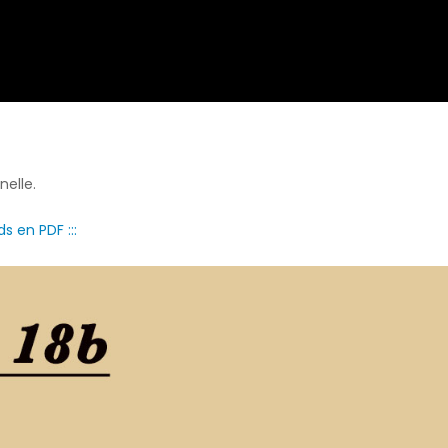
nelle.
ds en PDF :::