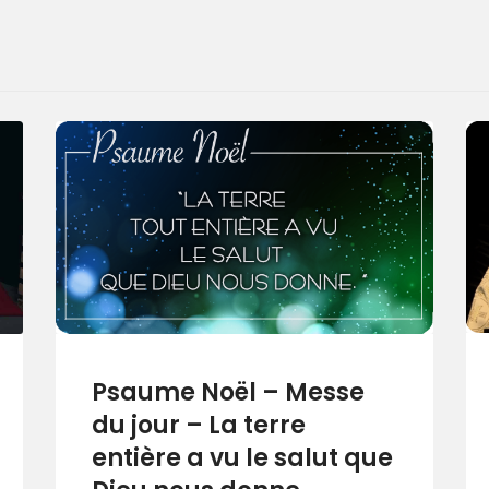
Psaume Noël – Messe
du jour – La terre
entière a vu le salut que