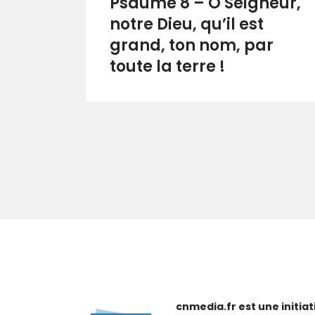
Psaume 8 – Ô Seigneur,
notre Dieu, qu’il est
grand, ton nom, par
toute la terre !
cnmedia.fr est une initi