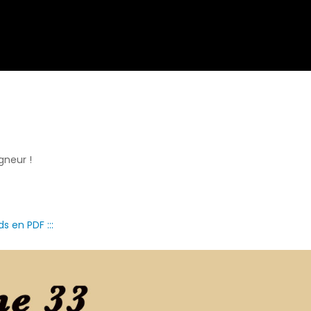
gneur !
s en PDF :::