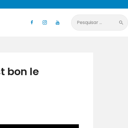
Pesquisar
por:
 bon le