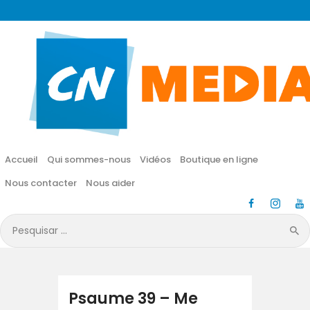
CN MÉDIA
Une vie nouvelle en JESUS !
Accueil
Qui sommes-nous
Accueil
Qui sommes-nous
Vidéos
Boutique en ligne
Vidéos
Nous contacter
Nous aider
Boutique en ligne
Pesquisar
por:
Nous contacter
Nous aider
Psaume 39 – Me