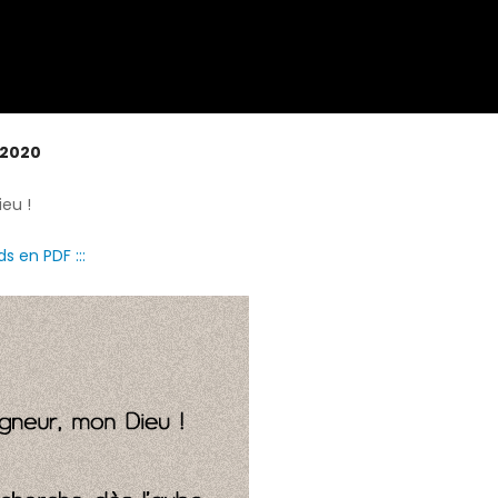
 2020
eu !
s en PDF :::