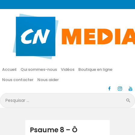
CN MÉDIA
Une vie nouvelle en JESUS !
Accueil
Qui sommes-nous
Accueil
Qui sommes-nous
Vidéos
Boutique en ligne
Vidéos
Nous contacter
Nous aider
Boutique en ligne
Pesquisar
por:
Nous contacter
Nous aider
Psaume 8 – Ô