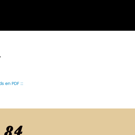
,
s en PDF :::