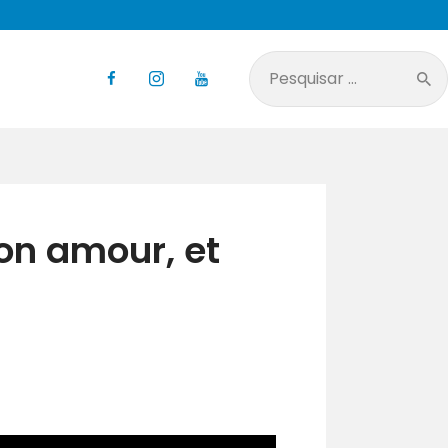
Pesquisar
por:
on amour, et