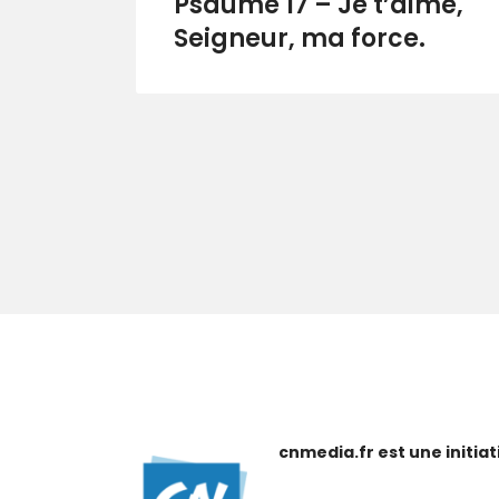
Psaume 17 – Je t’aime,
Seigneur, ma force.
cnmedia.fr est une initi