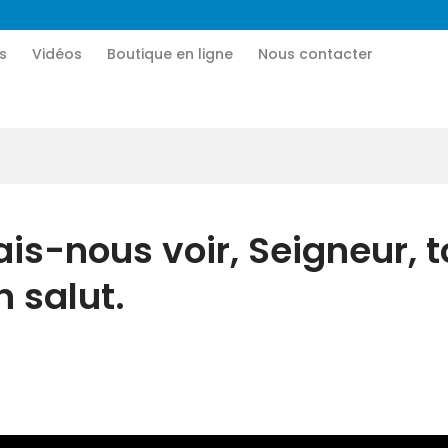
Accueil
s
Vidéos
Boutique en ligne
Nous contacter
CN MÉDIA
Qui sommes-nous
Une vie nouvelle en JESUS !
Vidéos
Boutique en ligne
is-nous voir, Seigneur, t
Nous contacter
 salut.
Nous aider