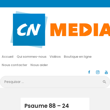
CN MÉDIA
Une vie nouvelle en JESUS !
Accueil
Qui sommes-nous
Accueil
Qui sommes-nous
Vidéos
Boutique en ligne
Vidéos
Nous contacter
Nous aider
Boutique en ligne
Pesquisar
por:
Nous contacter
Nous aider
Psaume 88 – 24