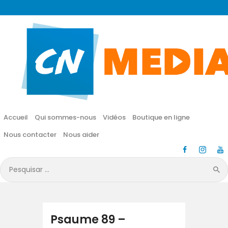
CN MÉDIA
Une vie nouvelle en JESUS !
Accueil
Qui sommes-nous
Accueil
Qui sommes-nous
Vidéos
Boutique en ligne
Vidéos
Nous contacter
Nous aider
Boutique en ligne
Pesquisar
por:
Nous contacter
Nous aider
Psaume 89 –