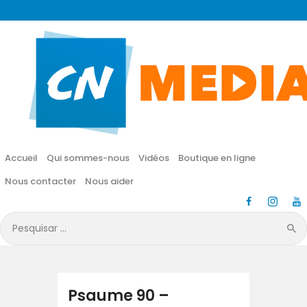
CN MÉDIA
Une vie nouvelle en JESUS !
Accueil
Qui sommes-nous
Accueil
Qui sommes-nous
Vidéos
Boutique en ligne
Vidéos
Nous contacter
Nous aider
Boutique en ligne
Pesquisar
por:
Nous contacter
Nous aider
Psaume 90 –