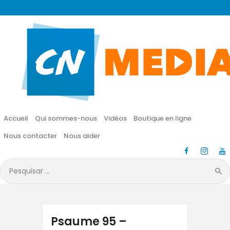
CN MÉDIA
Une vie nouvelle en JESUS !
Accueil
Qui sommes-nous
Accueil
Qui sommes-nous
Vidéos
Boutique en ligne
Vidéos
Nous contacter
Nous aider
Boutique en ligne
Pesquisar
por:
Nous contacter
Nous aider
Psaume 95 –