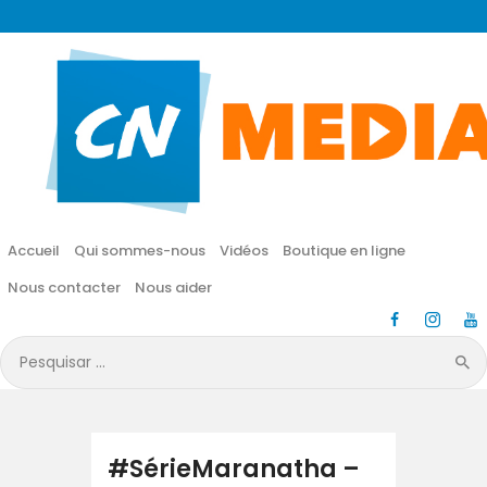
CN MÉDIA
Une vie nouvelle en JESUS !
Accueil
Qui sommes-nous
Accueil
Qui sommes-nous
Vidéos
Boutique en ligne
Vidéos
Nous contacter
Nous aider
Boutique en ligne
Pesquisar
por:
Nous contacter
Nous aider
#SérieMaranatha –