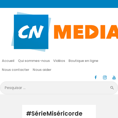
CN MÉDIA
Une vie nouvelle en JESUS !
Accueil
Qui sommes-nous
Accueil
Qui sommes-nous
Vidéos
Boutique en ligne
Vidéos
Nous contacter
Nous aider
Boutique en ligne
Pesquisar
por:
Nous contacter
Nous aider
#SérieMiséricorde