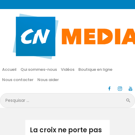
CN MÉDIA
Une vie nouvelle en JESUS !
Accueil
Qui sommes-nous
Accueil
Qui sommes-nous
Vidéos
Boutique en ligne
Vidéos
Nous contacter
Nous aider
Boutique en ligne
Pesquisar
por:
Nous contacter
Nous aider
La croix ne porte pas