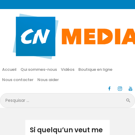
CN MÉDIA
Une vie nouvelle en JESUS !
Accueil
Qui sommes-nous
Accueil
Qui sommes-nous
Vidéos
Boutique en ligne
Vidéos
Nous contacter
Nous aider
Boutique en ligne
Pesquisar
por:
Nous contacter
Nous aider
Si quelqu’un veut me